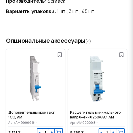
Производитель:
Schrack
Варианты упаковки:
1 шт., 3 шт., 45 шт.
Опциональные аксессуары
(4)
Дополнительный контакт
Расцепитель минимального
1CO, AM
напряжения 230VАС, AM
Арт: AM900099--
Арт: AM900008--
3 121 ₸
8 760 ₸
−
+
−
+