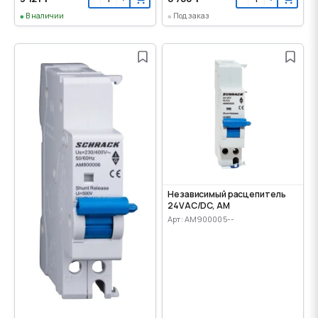
В наличии
Под заказ
Независимый расцепитель
24VАС/DC, AM
Арт: AM900005--