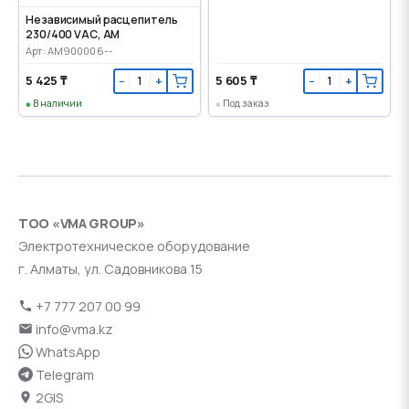
Независимый расцепитель
230/400 VАС, AM
Арт: AM900006--
5 425 ₸
5 605 ₸
−
+
−
+
В наличии
Под заказ
ТОО «VMA GROUP»
Электротехническое оборудование
г. Алматы, ул. Садовникова 15
+7 777 207 00 99
info@vma.kz
WhatsApp
Telegram
2GIS