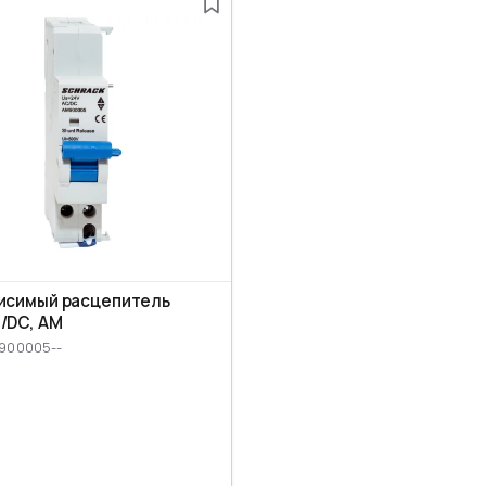
исимый расцепитель
/DC, AM
M900005--