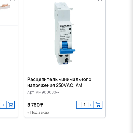
Расцепитель минимального
напряжения 230VАС, AM
Арт: AM900008--
8 760 ₸
+
−
+
Под заказ