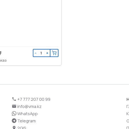
₸
−
+
аказ
+7 777 207 00 99
Н
info@vma.kz
Г
WhatsApp
К
Telegram
О
2GIS
П