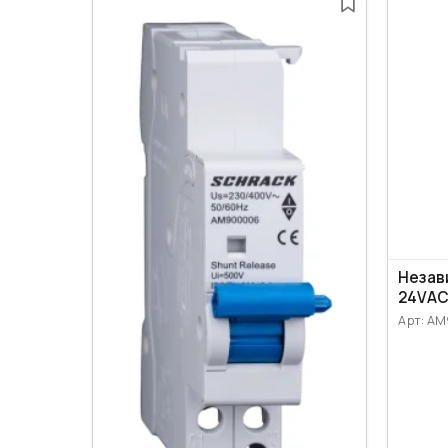
Незав
24VАС
Арт: A