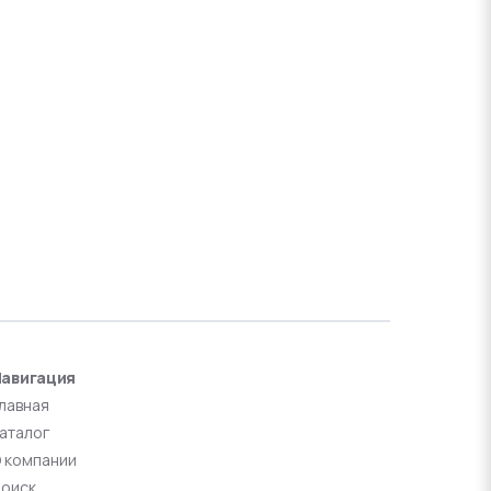
авигация
лавная
аталог
 компании
оиск