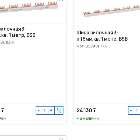
вилочная 3-
Шина вилочная 3-
.кв, 1 метр, BSB
п 16мм.кв, 1 метр, BSB
B90113-A
Арт: BSB90114-A
 ₸
24 130 ₸
−
+
−
ичии
В наличии