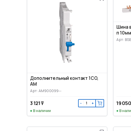
Шина 
п 10мм
Арт: BS
Дополнительный контакт 1CO,
AM
Арт: AM900099--
3 121 ₸
19 050
−
+
В наличии
В нал