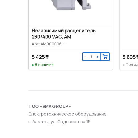
Независимый расцепитель
230/400 VАС, AM
Арт: AM900006--
5 425 ₸
5 605 
−
+
В наличии
Под з
ТОО «VMA GROUP»
Электротехническое оборудование
г. Алматы, ул. Садовникова 15