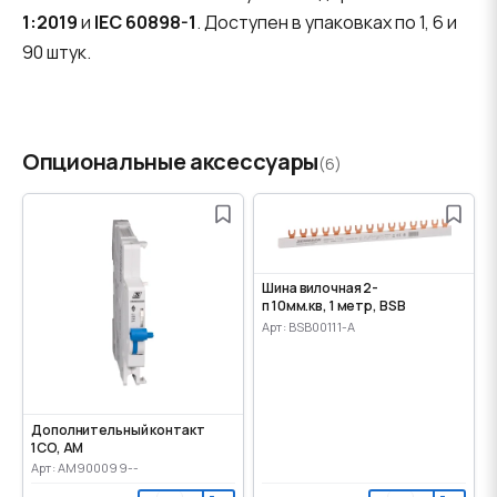
1:2019
и
IEC 60898-1
. Доступен в упаковках по 1, 6 и
90 штук.
Опциональные аксессуары
(6)
Шина вилочная 2-
п 10мм.кв, 1 метр, BSB
Арт: BSB00111-A
Дополнительный контакт
1CO, AM
Арт: AM900099--