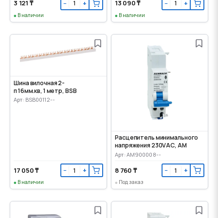
3 121 ₸
13 090 ₸
−
+
−
+
В наличии
В наличии
Шина вилочная 2-
п 16мм.кв, 1 метр, BSB
Арт: BSB00112--
Расцепитель минимального
напряжения 230VАС, AM
Арт: AM900008--
17 050 ₸
8 760 ₸
−
+
−
+
В наличии
Под заказ