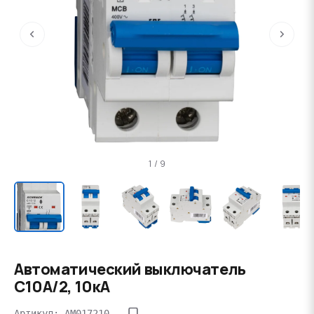
‹
›
1 / 9
Автоматический выключатель
C10А/2, 10кА
Артикул: AM017210--