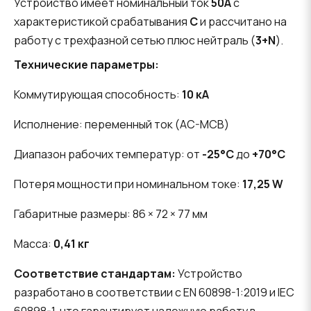
Устройство имеет номинальный ток
50А
с
характеристикой срабатывания
C
и рассчитано на
работу с трехфазной сетью плюс нейтраль (
3+N
).
Технические параметры:
Коммутирующая способность:
10 кА
Исполнение: переменный ток (AC-MCB)
Диапазон рабочих температур: от
-25°C
до
+70°C
Потеря мощности при номинальном токе:
17,25 W
Габаритные размеры: 86 × 72 × 77 мм
Масса:
0,41 кг
Соответствие стандартам:
Устройство
разработано в соответствии с EN 60898-1:2019 и IEC
60898-1, что гарантирует надежную работу в