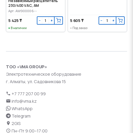
Независимый расцепитель
230/400 VАС, AM
Арт: AM900006--
5 425 ₸
5 605 ₸
−
+
−
+
В наличии
Под заказ
ТОО «VMA GROUP»
Электротехническое оборудование
г. Алматы, ул. Садовникова 15
+7 777 207 00 99
info@vma.kz
WhatsApp
Telegram
2GIS
Пн–Пт 9:00–17:00