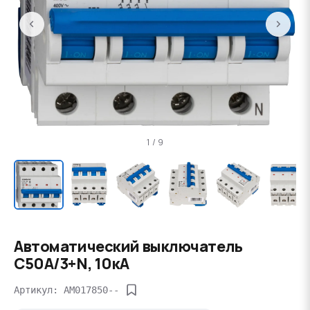
‹
›
1 / 9
Автоматический выключатель
C50А/3+N, 10кА
Артикул: AM017850--