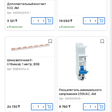
Дополнительный контакт
1CO, AM
Арт: AM900099--
3 121 ₸
19 050 ₸
−
+
−
+
В наличии
В наличии
Шина вилочная 3-
п 16мм.кв, 1 метр, BSB
Арт: BSB90114-A
Расцепитель минимального
напряжения 230VАС, AM
Арт: AM900008--
24 130 ₸
8 760 ₸
−
+
−
+