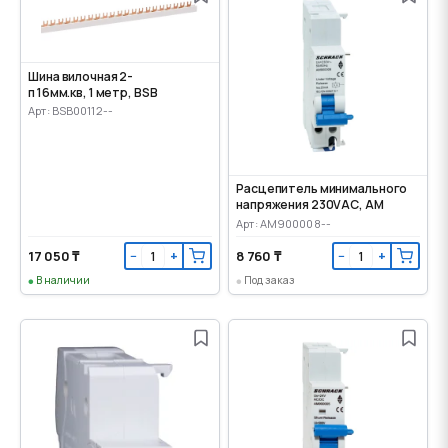
Шина вилочная 2-
п 16мм.кв, 1 метр, BSB
Арт: BSB00112--
Расцепитель минимального
напряжения 230VАС, AM
Арт: AM900008--
17 050 ₸
8 760 ₸
−
+
−
+
В наличии
Под заказ