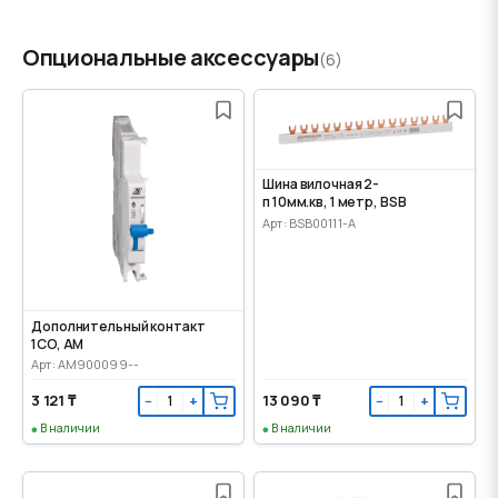
Опциональные аксессуары
(6)
Шина вилочная 2-
п 10мм.кв, 1 метр, BSB
Арт: BSB00111-A
Дополнительный контакт
1CO, AM
Арт: AM900099--
3 121 ₸
13 090 ₸
−
+
−
+
В наличии
В наличии