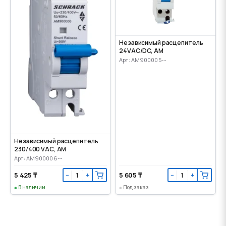
Независимый расцепитель
24VАС/DC, AM
Арт: AM900005--
Независимый расцепитель
230/400 VАС, AM
Арт: AM900006--
5 425 ₸
5 605 ₸
−
+
−
+
В наличии
Под заказ