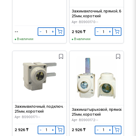
Зажим вилочный, прямой, 6-
25мм, короткий
Арт: BS900170--
--
2 926 ₸
−
+
−
+
В наличии
В наличии
Зажим вилочный, подключ. сбоку, 6-
Зажим штырьковой, прямой, 6-
25мм, короткий
25мм, короткий
Арт: BS900171--
Арт: BS900172--
2 926 ₸
2 926 ₸
−
+
−
+