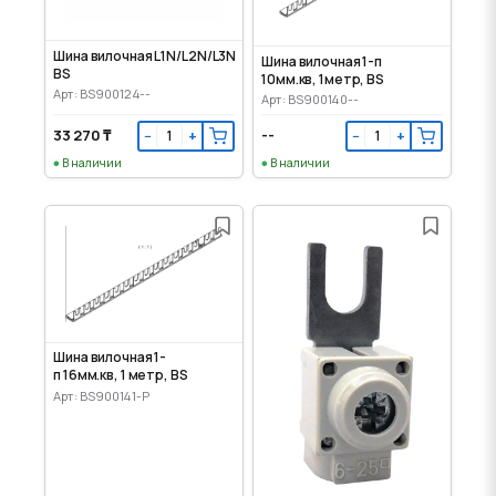
Шина вилочная L1N/L2N/L3N 10мм.кв, 1 метр,
Шина вилочная 1-п
BS
10мм.кв, 1метр, BS
Арт: BS900124--
Арт: BS900140--
33 270 ₸
--
−
+
−
+
В наличии
В наличии
Шина вилочная 1-
п 16мм.кв, 1 метр, BS
Арт: BS900141-P