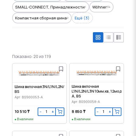
SMALL-CONNECT, Принадлежности
Wöhner
1
34
Компактная сборная шина
Ещё (3)
2
Показано: 20 из 119
Шина вилочная
Шина вилочная 3N/L1N/L2N/L3N/L1N 10 мм.кв.,
L1N/L2N/L3N 10мм.кв, 12мод
BS
A, BS
Арт: BS900053-A
Арт: BS900058-A
10 510 ₸
8 850 ₸
−
+
−
+
В наличии
В наличии