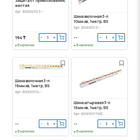
Защита от прикосновения,
желтая
Арт: BS900303--
Шина вилочная 3-п
10мм.кв, 1метр, BS
Арт: BS990113--
194 ₸
--
−
+
−
+
В наличии
В наличии
Шина вилочная 3-п
16мм.кв, 1метр, BS
Арт: BS990114--
Шина штыревая 3-п
16мм.кв, 1метр, BS
Арт: BS990117ME
--
--
−
+
−
+
В наличии
В наличии