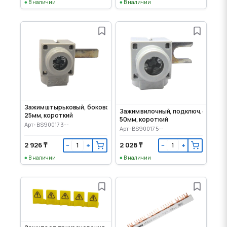
В наличии
В наличии
Зажим штырьковый, боковое подключение, 6-
Зажим вилочный, подключ. сбоку, 6
25мм, короткий
50мм, короткий
Арт: BS900173--
Арт: BS900175--
2 926 ₸
2 028 ₸
−
+
−
+
В наличии
В наличии