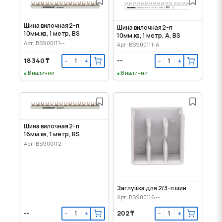
Шина вилочная 2-п
Шина вилочная 2-п
10мм.кв, 1 метр, BS
10мм.кв, 1 метр, A, BS
Арт: BS900111--
Арт: BS900111-A
18 340 ₸
--
−
+
−
+
В наличии
В наличии
Шина вилочная 2-п
16мм.кв, 1 метр, BS
Арт: BS900112--
Заглушка для 2/3-п шин
Арт: BS900116--
--
202 ₸
−
+
−
+