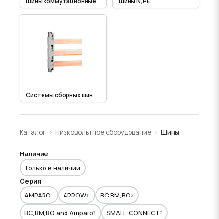
Шины коммутационные
Шины N,PE
Системы сборных шин
Каталог
Низковольтное оборудование
Шины
Наличие
Только в наличии
Серия
AMPARO
ARROW
BC,BM,BO
1
11
3
BC,BM,BO and Amparo
SMALL-CONNECT
7
2